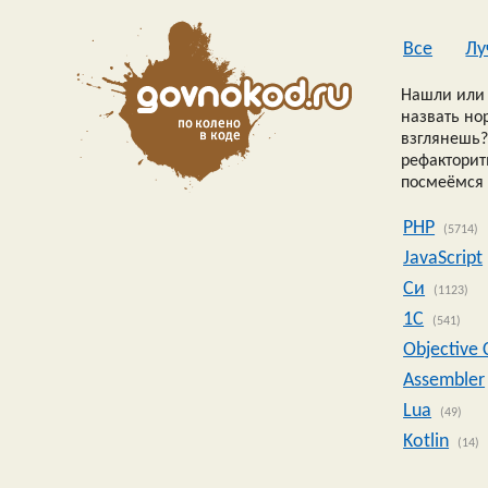
Все
Лу
Нашли или 
назвать но
взглянешь?
рефакторить
посмеёмся 
PHP
(5714)
JavaScript
Си
(1123)
1C
(541)
Objective 
Assembler
Lua
(49)
Kotlin
(14)