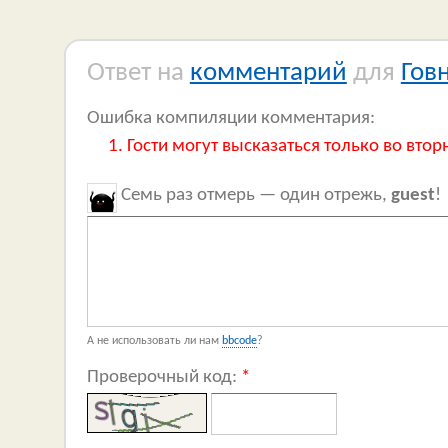
Ответ на
комментарий
для
Гов
Ошибка компиляции комментария:
Гости могут высказаться только во втор
Семь раз отмерь — один отрежь,
guest
!
А не использовать ли нам
bbcode
?
Проверочный код:
*