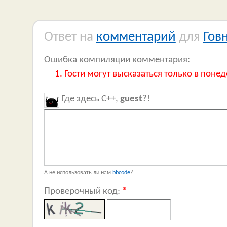
Ответ на
комментарий
для
Гов
Ошибка компиляции комментария:
Гости могут высказаться только в понед
Где здесь C++,
guest
?!
А не использовать ли нам
bbcode
?
Проверочный код:
*