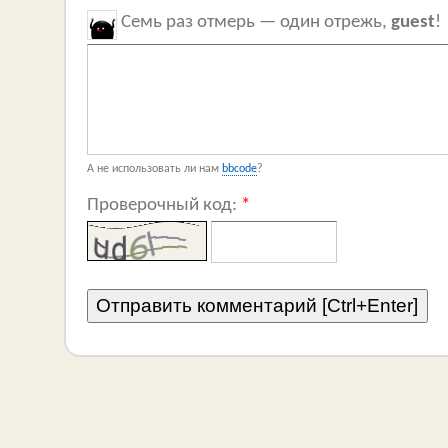
Семь раз отмерь — один отрежь,
guest
!
А не использовать ли нам
bbcode
?
Проверочный код:
*