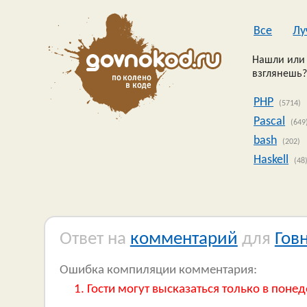
Все
Лу
Нашли или 
взглянешь?
PHP
(5714)
Pascal
(649
bash
(202)
Haskell
(48
Ответ на
комментарий
для
Гов
Ошибка компиляции комментария:
Гости могут высказаться только в понед