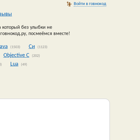
Войти в говнокод
зывы
 который без улыбки не
 говнокод.ру, посмеёмся вместе!
Java
Си
(1503)
(1123)
Objective C
(202)
Lua
8)
(49)