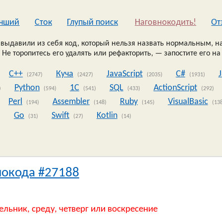
чший
Сток
Глупый поиск
Наговнокодить!
Oт
выдавили из себя код, который нельзя назвать нормальным, на
 Не торопитесь его удалять или рефакторить, — запостите его на
C++
Куча
JavaScript
C#
(2747)
(2427)
(2035)
(1931)
Python
1C
SQL
ActionScript
)
(594)
(541)
(433)
(292)
Perl
Assembler
Ruby
VisualBasic
(194)
(148)
(145)
(13
Go
Swift
Kotlin
)
(31)
(27)
(14)
нокода #27188
ельник, среду, четверг или воскресение