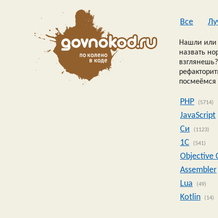
Все
Лу
Нашли или 
назвать но
взглянешь?
рефакторить
посмеёмся 
PHP
(5714)
JavaScript
Си
(1123)
1C
(541)
Objective 
Assembler
Lua
(49)
Kotlin
(14)