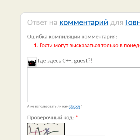
Ответ на
комментарий
для
Гов
Ошибка компиляции комментария:
Гости могут высказаться только в понед
Где здесь C++,
guest
?!
А не использовать ли нам
bbcode
?
Проверочный код:
*