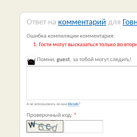
Ответ на
комментарий
для
Гов
Ошибка компиляции комментария:
Гости могут высказаться только во втор
Помни,
guest
, за тобой могут следить!
А не использовать ли нам
bbcode
?
Проверочный код:
*