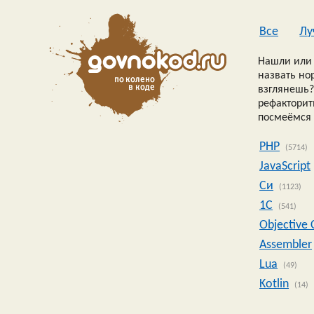
Все
Лу
Нашли или 
назвать но
взглянешь?
рефакторить
посмеёмся 
PHP
(5714)
JavaScript
Си
(1123)
1C
(541)
Objective 
Assembler
Lua
(49)
Kotlin
(14)