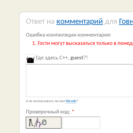
Ответ на
комментарий
для
Гов
Ошибка компиляции комментария:
Гости могут высказаться только в понед
Где здесь C++,
guest
?!
А не использовать ли нам
bbcode
?
Проверочный код:
*