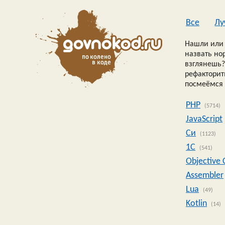
Все
Лу
Нашли или 
назвать но
взглянешь?
рефакторить
посмеёмся 
PHP
(5714)
JavaScript
Си
(1123)
1C
(541)
Objective 
Assembler
Lua
(49)
Kotlin
(14)