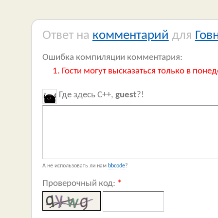
Ответ на
комментарий
для
Гов
Ошибка компиляции комментария:
Гости могут высказаться только в понед
Где здесь C++,
guest
?!
А не использовать ли нам
bbcode
?
Проверочный код:
*