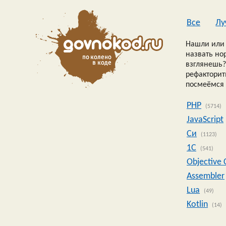
Все
Лу
Нашли или 
назвать но
взглянешь?
рефакторить
посмеёмся 
PHP
(5714)
JavaScript
Си
(1123)
1C
(541)
Objective 
Assembler
Lua
(49)
Kotlin
(14)