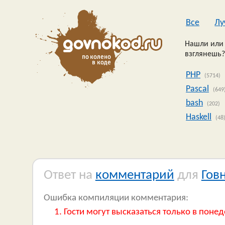
Все
Лу
Нашли или 
взглянешь?
PHP
(5714)
Pascal
(649
bash
(202)
Haskell
(48
Ответ на
комментарий
для
Гов
Ошибка компиляции комментария:
Гости могут высказаться только в понед