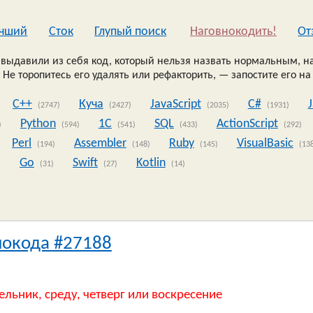
чший
Сток
Глупый поиск
Наговнокодить!
Oт
выдавили из себя код, который нельзя назвать нормальным, на
 Не торопитесь его удалять или рефакторить, — запостите его на
C++
Куча
JavaScript
C#
(2747)
(2427)
(2035)
(1931)
Python
1C
SQL
ActionScript
)
(594)
(541)
(433)
(292)
Perl
Assembler
Ruby
VisualBasic
(194)
(148)
(145)
(13
Go
Swift
Kotlin
)
(31)
(27)
(14)
нокода #27188
ельник, среду, четверг или воскресение