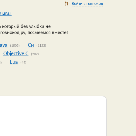
Войти в говнокод
зывы
 который без улыбки не
 говнокод.ру, посмеёмся вместе!
Java
Си
(1503)
(1123)
Objective C
(202)
Lua
8)
(49)