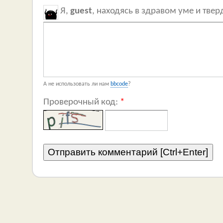
Я,
guest
, находясь в здравом уме и тве
А не использовать ли нам
bbcode
?
Проверочный код:
*