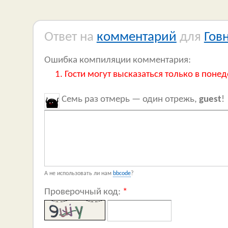
Ответ на
комментарий
для
Гов
Ошибка компиляции комментария:
Гости могут высказаться только в понед
Семь раз отмерь — один отрежь,
guest
!
А не использовать ли нам
bbcode
?
Проверочный код:
*