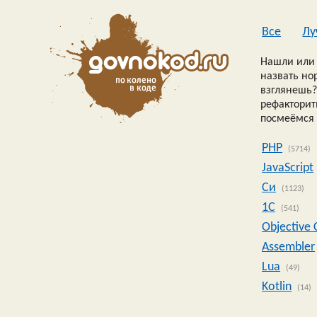
Все
Лу
Нашли или 
назвать но
взглянешь?
рефакторить
посмеёмся 
PHP
(5714)
JavaScript
Си
(1123)
1C
(541)
Objective 
Assembler
Lua
(49)
Kotlin
(14)