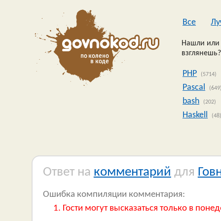
Все
Лу
Нашли или 
взглянешь?
PHP
(5714)
Pascal
(649
bash
(202)
Haskell
(48
Ответ на
комментарий
для
Гов
Ошибка компиляции комментария:
Гости могут высказаться только в понед