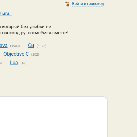
Войти в говнокод
зывы
 который без улыбки не
 говнокод.ру, посмеёмся вместе!
Java
Си
(1503)
(1123)
Objective C
(202)
Lua
8)
(49)