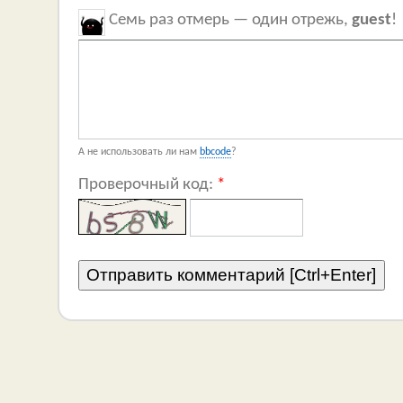
Семь раз отмерь — один отрежь,
guest
!
А не использовать ли нам
bbcode
?
Проверочный код:
*