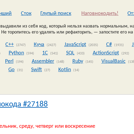
чший
Сток
Глупый поиск
Наговнокодить!
Oт
выдавили из себя код, который нельзя назвать нормальным, на
 Не торопитесь его удалять или рефакторить, — запостите его на
C++
Куча
JavaScript
C#
(2747)
(2427)
(2035)
(1931)
Python
1C
SQL
ActionScript
)
(594)
(541)
(433)
(292)
Perl
Assembler
Ruby
VisualBasic
(194)
(148)
(145)
(13
Go
Swift
Kotlin
)
(31)
(27)
(14)
нокода #27188
ельник, среду, четверг или воскресение