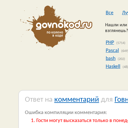
Все
Лу
Нашли или 
взглянешь?
PHP
(5714)
Pascal
(649
bash
(202)
Haskell
(48
Ответ на
комментарий
для
Гов
Ошибка компиляции комментария:
Гости могут высказаться только в понед