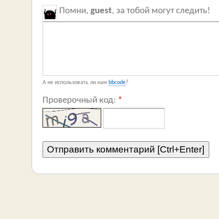
Помни,
guest
, за тобой могут следить!
А не использовать ли нам
bbcode
?
Проверочный код:
*