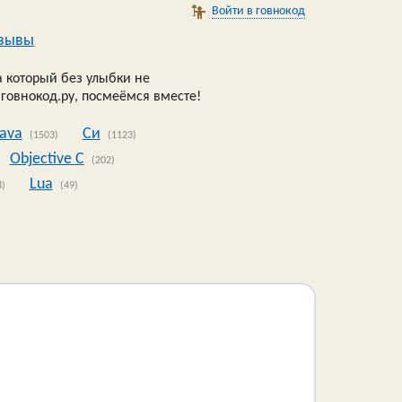
Войти в говнокод
зывы
 который без улыбки не
 говнокод.ру, посмеёмся вместе!
Java
Си
(1503)
(1123)
Objective C
(202)
Lua
8)
(49)