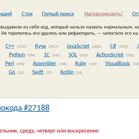
чший
Сток
Глупый поиск
Наговнокодить!
Oт
выдавили из себя код, который нельзя назвать нормальным, на
 Не торопитесь его удалять или рефакторить, — запостите его на
C++
Куча
JavaScript
C#
(2747)
(2427)
(2035)
(1931)
Python
1C
SQL
ActionScript
)
(594)
(541)
(433)
(292)
Perl
Assembler
Ruby
VisualBasic
(194)
(148)
(145)
(13
Go
Swift
Kotlin
)
(31)
(27)
(14)
нокода #27188
ельник, среду, четверг или воскресение