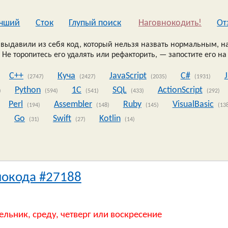
чший
Сток
Глупый поиск
Наговнокодить!
Oт
выдавили из себя код, который нельзя назвать нормальным, на
 Не торопитесь его удалять или рефакторить, — запостите его на
C++
Куча
JavaScript
C#
(2747)
(2427)
(2035)
(1931)
Python
1C
SQL
ActionScript
)
(594)
(541)
(433)
(292)
Perl
Assembler
Ruby
VisualBasic
(194)
(148)
(145)
(13
Go
Swift
Kotlin
)
(31)
(27)
(14)
нокода #27188
ельник, среду, четверг или воскресение