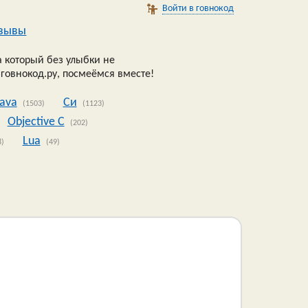
Войти в говнокод
зывы
 который без улыбки не
 говнокод.ру, посмеёмся вместе!
Java
Си
(1503)
(1123)
Objective C
(202)
Lua
8)
(49)