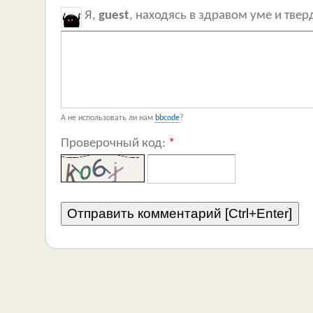
Я,
guest
, находясь в здравом уме и тве
А не использовать ли нам
bbcode
?
Проверочный код:
*