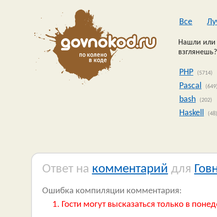
Все
Лу
Нашли или 
взглянешь?
PHP
(5714)
Pascal
(649
bash
(202)
Haskell
(48
Ответ на
комментарий
для
Гов
Ошибка компиляции комментария:
Гости могут высказаться только в понед