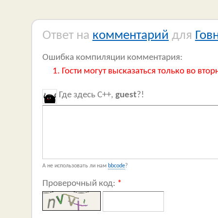
Ответ на
комментарий
для
Гов
Ошибка компиляции комментария:
Гости могут высказаться только во втор
Где здесь C++,
guest
?!
А не использовать ли нам
bbcode
?
Проверочный код:
*