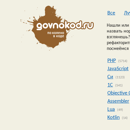
Все
Лу
Нашли или 
назвать но
взглянешь?
рефакторить
посмеёмся 
PHP
(5714)
JavaScript
Си
(1123)
1C
(541)
Objective 
Assembler
Lua
(49)
Kotlin
(14)