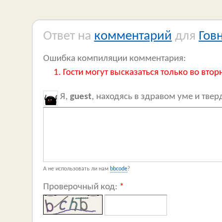
Ответ на
комментарий
для
Гов
Ошибка компиляции комментария:
Гости могут высказаться только во втор
Я,
guest
, находясь в здравом уме и тве
А не использовать ли нам
bbcode
?
Проверочный код:
*