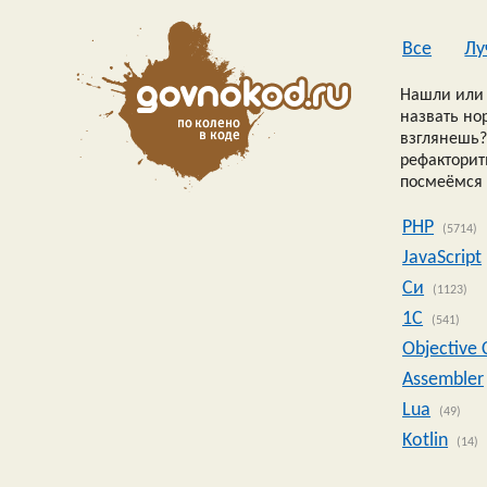
Все
Лу
Нашли или 
назвать но
взглянешь?
рефакторить
посмеёмся 
PHP
(5714)
JavaScript
Си
(1123)
1C
(541)
Objective 
Assembler
Lua
(49)
Kotlin
(14)