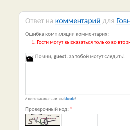
Ответ на
комментарий
для
Гов
Ошибка компиляции комментария:
Гости могут высказаться только во втор
Помни,
guest
, за тобой могут следить!
А не использовать ли нам
bbcode
?
Проверочный код:
*