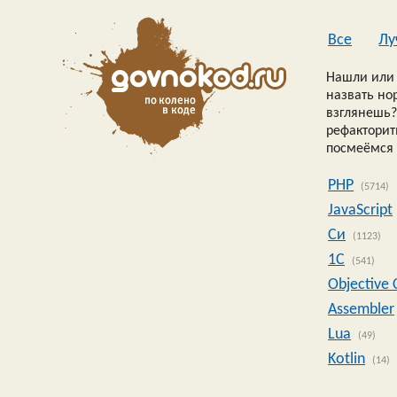
Все
Лу
Нашли или 
назвать но
взглянешь?
рефакторить
посмеёмся 
PHP
(5714)
JavaScript
Си
(1123)
1C
(541)
Objective 
Assembler
Lua
(49)
Kotlin
(14)