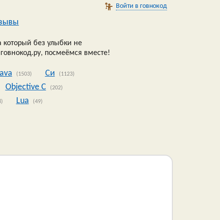
Войти в говнокод
зывы
 который без улыбки не
 говнокод.ру, посмеёмся вместе!
Java
Си
(1503)
(1123)
Objective C
(202)
Lua
8)
(49)