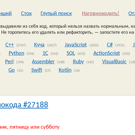
чший
Сток
Глупый поиск
Наговнокодить!
Oт
выдавили из себя код, который нельзя назвать нормальным, на
 Не торопитесь его удалять или рефакторить, — запостите его на
C++
Куча
JavaScript
C#
(2747)
(2427)
(2035)
(1931)
Python
1C
SQL
ActionScript
)
(594)
(541)
(433)
(292)
Perl
Assembler
Ruby
VisualBasic
(194)
(148)
(145)
(13
Go
Swift
Kotlin
)
(31)
(27)
(14)
нокода #27188
ник, пятницу или субботу