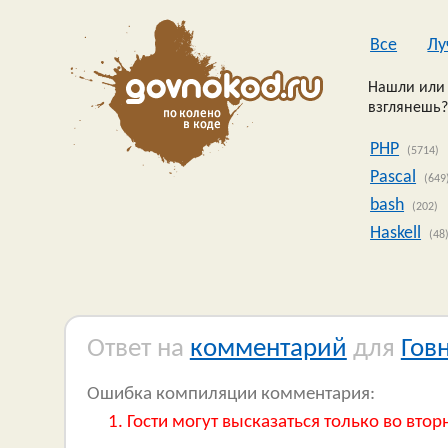
Все
Лу
Нашли или 
взглянешь?
PHP
(5714)
Pascal
(649
bash
(202)
Haskell
(48
Ответ на
комментарий
для
Гов
Ошибка компиляции комментария:
Гости могут высказаться только во втор