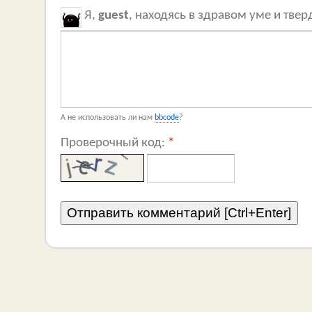
Я,
guest
, находясь в здравом уме и тве
А не использовать ли нам
bbcode
?
Проверочный код:
*