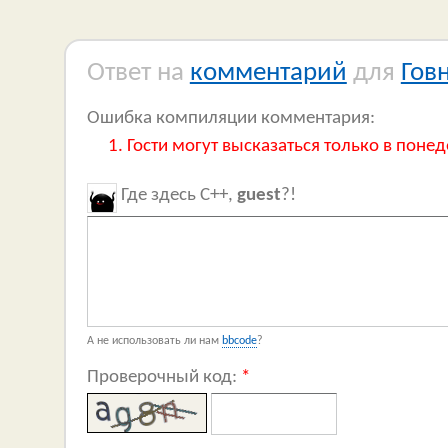
Ответ на
комментарий
для
Гов
Ошибка компиляции комментария:
Гости могут высказаться только в понед
Где здесь C++,
guest
?!
А не использовать ли нам
bbcode
?
Проверочный код:
*