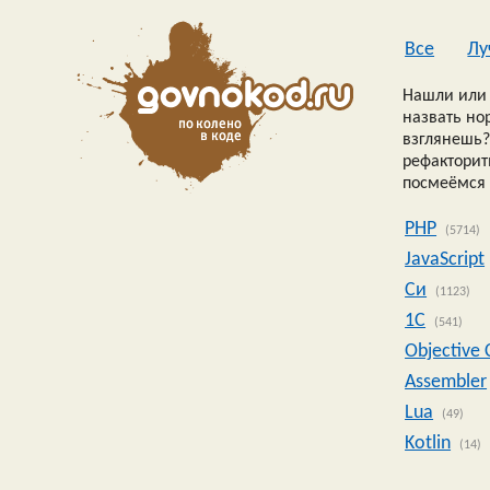
Все
Лу
Нашли или 
назвать но
взглянешь?
рефакторить
посмеёмся 
PHP
(5714)
JavaScript
Си
(1123)
1C
(541)
Objective 
Assembler
Lua
(49)
Kotlin
(14)