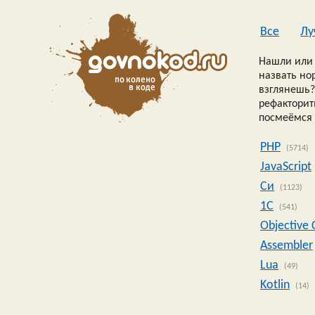
Все
Лу
Нашли или 
назвать но
взглянешь?
рефакторить
посмеёмся 
PHP
(5714)
JavaScript
Си
(1123)
1C
(541)
Objective 
Assembler
Lua
(49)
Kotlin
(14)