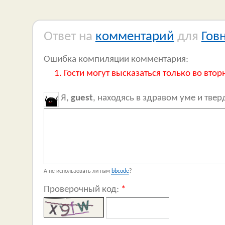
Ответ на
комментарий
для
Гов
Ошибка компиляции комментария:
Гости могут высказаться только во втор
Я,
guest
, находясь в здравом уме и тве
А не использовать ли нам
bbcode
?
Проверочный код:
*