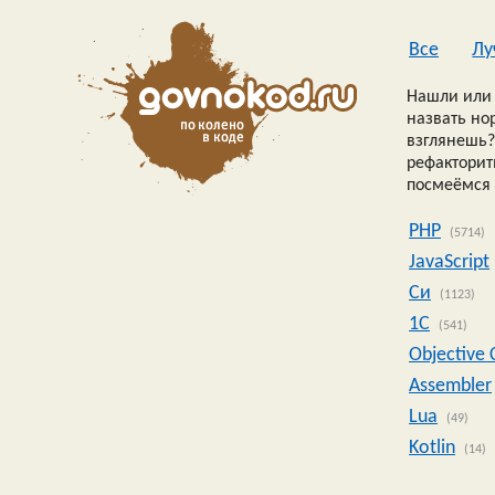
Все
Лу
Нашли или 
назвать но
взглянешь?
рефакторить
посмеёмся 
PHP
(5714)
JavaScript
Си
(1123)
1C
(541)
Objective 
Assembler
Lua
(49)
Kotlin
(14)