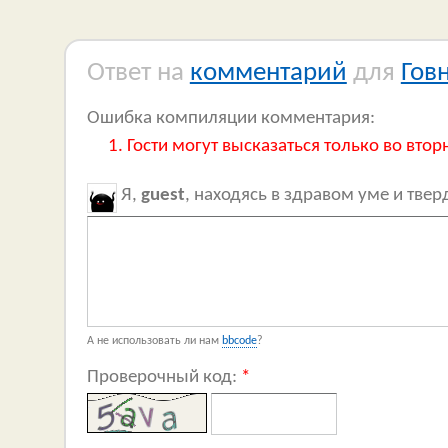
Ответ на
комментарий
для
Гов
Ошибка компиляции комментария:
Гости могут высказаться только во втор
Я,
guest
, находясь в здравом уме и тве
А не использовать ли нам
bbcode
?
Проверочный код:
*