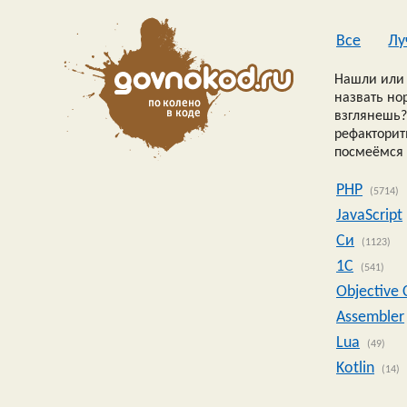
Все
Лу
Нашли или 
назвать но
взглянешь?
рефакторить
посмеёмся 
PHP
(5714)
JavaScript
Си
(1123)
1C
(541)
Objective 
Assembler
Lua
(49)
Kotlin
(14)