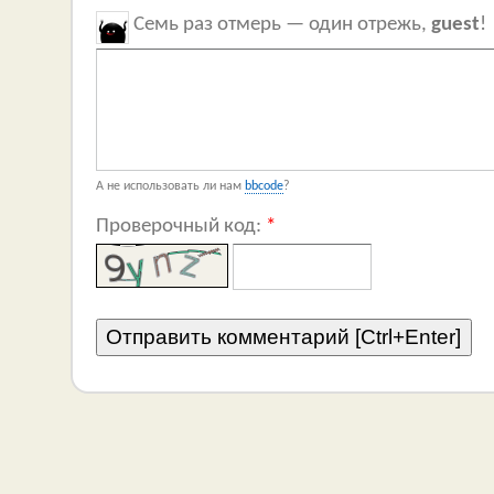
Семь раз отмерь — один отрежь,
guest
!
А не использовать ли нам
bbcode
?
Проверочный код:
*