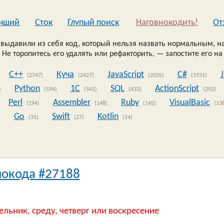
чший
Сток
Глупый поиск
Наговнокодить!
Oт
выдавили из себя код, который нельзя назвать нормальным, на
 Не торопитесь его удалять или рефакторить, — запостите его на
C++
Куча
JavaScript
C#
(2747)
(2427)
(2035)
(1931)
Python
1C
SQL
ActionScript
)
(594)
(541)
(433)
(292)
Perl
Assembler
Ruby
VisualBasic
(194)
(148)
(145)
(13
Go
Swift
Kotlin
)
(31)
(27)
(14)
нокода #27188
ельник, среду, четверг или воскресение