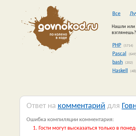
Все
Лу
Нашли или 
взглянешь?
PHP
(5714)
Pascal
(649
bash
(202)
Haskell
(48
Ответ на
комментарий
для
Гов
Ошибка компиляции комментария:
Гости могут высказаться только в понед