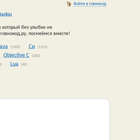
Войти в говнокод
зывы
 который без улыбки не
 говнокод.ру, посмеёмся вместе!
Java
Си
(1503)
(1123)
Objective C
(202)
Lua
8)
(49)