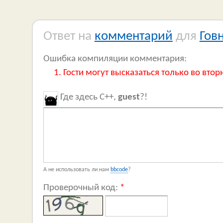
Ответ на
комментарий
для
Гов
Ошибка компиляции комментария:
Гости могут высказаться только во втор
Где здесь C++,
guest
?!
А не использовать ли нам
bbcode
?
Проверочный код:
*