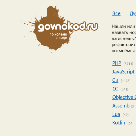
Все
Лу
Нашли или 
назвать но
взглянешь?
рефакторить
посмеёмся 
PHP
(5714)
JavaScript
Си
(1123)
1C
(541)
Objective 
Assembler
Lua
(49)
Kotlin
(14)