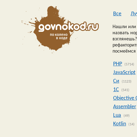
Все
Лу
Нашли или 
назвать но
взглянешь?
рефакторить
посмеёмся 
PHP
(5714)
JavaScript
Си
(1123)
1C
(541)
Objective 
Assembler
Lua
(49)
Kotlin
(14)