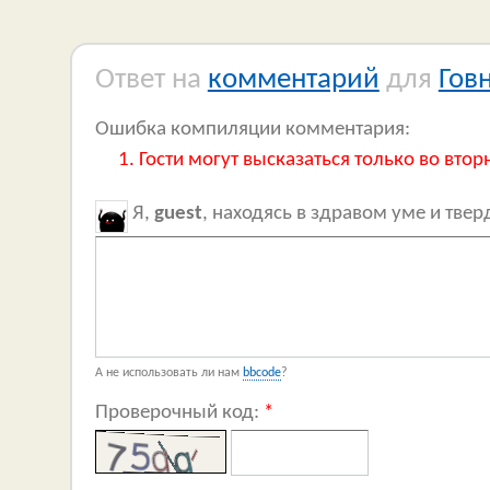
Ответ на
комментарий
для
Гов
Ошибка компиляции комментария:
Гости могут высказаться только во втор
Я,
guest
, находясь в здравом уме и тве
А не использовать ли нам
bbcode
?
Проверочный код:
*