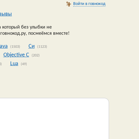
Войти в говнокод
зывы
 который без улыбки не
 говнокод.ру, посмеёмся вместе!
Java
Си
(1503)
(1123)
Objective C
(202)
Lua
8)
(49)