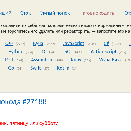
чший
Сток
Глупый поиск
Наговнокодить!
Oт
выдавили из себя код, который нельзя назвать нормальным, на
 Не торопитесь его удалять или рефакторить, — запостите его на
C++
Куча
JavaScript
C#
(2747)
(2427)
(2035)
(1931)
Python
1C
SQL
ActionScript
)
(594)
(541)
(433)
(292)
Perl
Assembler
Ruby
VisualBasic
(194)
(148)
(145)
(13
Go
Swift
Kotlin
)
(31)
(27)
(14)
нокода #27188
ник, пятницу или субботу