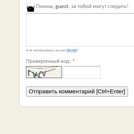
Помни,
guest
, за тобой могут следить!
А не использовать ли нам
bbcode
?
Проверочный код:
*