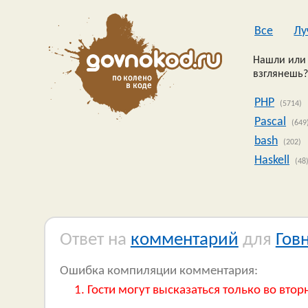
Все
Лу
Нашли или 
взглянешь?
PHP
(5714)
Pascal
(649
bash
(202)
Haskell
(48
Ответ на
комментарий
для
Гов
Ошибка компиляции комментария:
Гости могут высказаться только во втор