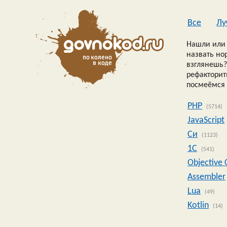
Все
Лу
Нашли или 
назвать но
взглянешь?
рефакторить
посмеёмся 
PHP
(5714)
JavaScript
Си
(1123)
1C
(541)
Objective 
Assembler
Lua
(49)
Kotlin
(14)