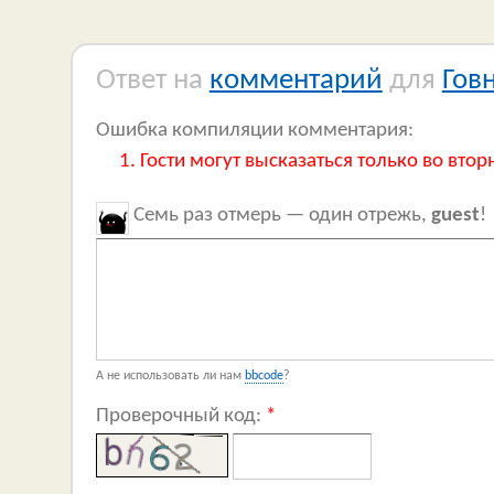
Ответ на
комментарий
для
Гов
Ошибка компиляции комментария:
Гости могут высказаться только во втор
Семь раз отмерь — один отрежь,
guest
!
А не использовать ли нам
bbcode
?
Проверочный код:
*