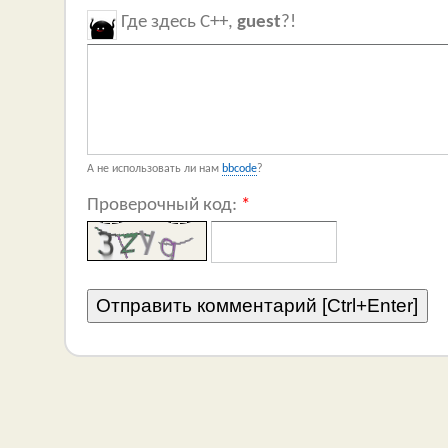
Где здесь C++,
guest
?!
А не использовать ли нам
bbcode
?
Проверочный код:
*