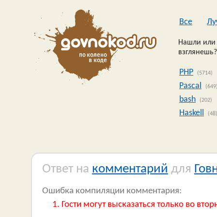
Все
Лу
Нашли или 
взглянешь?
PHP
(5714)
Pascal
(649
bash
(202)
Haskell
(48
Ответ на
комментарий
для
Гов
Ошибка компиляции комментария:
Гости могут высказаться только во втор