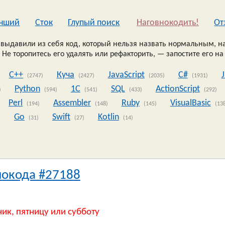
чший
Сток
Глупый поиск
Наговнокодить!
Oт
выдавили из себя код, который нельзя назвать нормальным, на
 Не торопитесь его удалять или рефакторить, — запостите его на
C++
Куча
JavaScript
C#
(2747)
(2427)
(2035)
(1931)
Python
1C
SQL
ActionScript
)
(594)
(541)
(433)
(292)
Perl
Assembler
Ruby
VisualBasic
(194)
(148)
(145)
(13
Go
Swift
Kotlin
)
(31)
(27)
(14)
нокода #27188
ник, пятницу или субботу