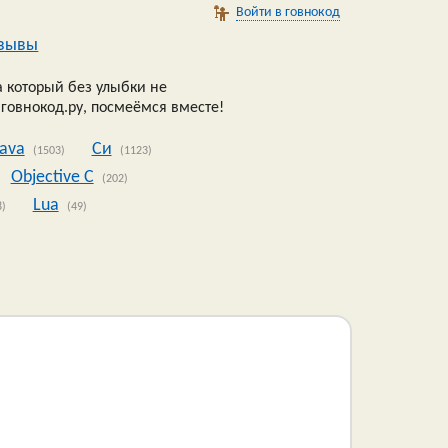
Войти в говнокод
зывы
 который без улыбки не
 говнокод.ру, посмеёмся вместе!
Java
Си
(1503)
(1123)
Objective C
(202)
Lua
8)
(49)