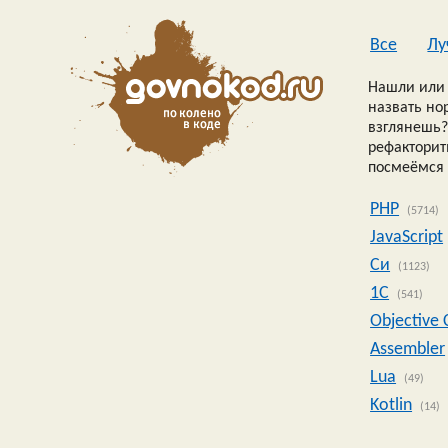
Все
Лу
Нашли или 
назвать но
взглянешь?
рефакторить
посмеёмся 
PHP
(5714)
JavaScript
Си
(1123)
1C
(541)
Objective 
Assembler
Lua
(49)
Kotlin
(14)