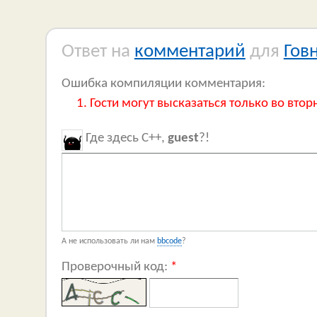
Ответ на
комментарий
для
Гов
Ошибка компиляции комментария:
Гости могут высказаться только во втор
Где здесь C++,
guest
?!
А не использовать ли нам
bbcode
?
Проверочный код:
*