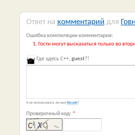
Ответ на
комментарий
для
Гов
Ошибка компиляции комментария:
Гости могут высказаться только во втор
Где здесь C++,
guest
?!
А не использовать ли нам
bbcode
?
Проверочный код:
*