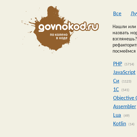
Все
Лу
Нашли или 
назвать но
взглянешь?
рефакторить
посмеёмся 
PHP
(5714)
JavaScript
Си
(1123)
1C
(541)
Objective 
Assembler
Lua
(49)
Kotlin
(14)