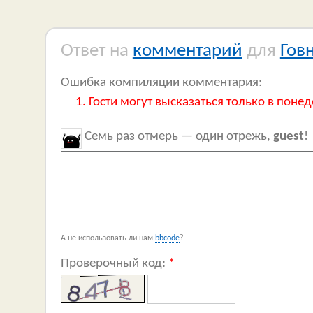
Ответ на
комментарий
для
Гов
Ошибка компиляции комментария:
Гости могут высказаться только в понед
Семь раз отмерь — один отрежь,
guest
!
А не использовать ли нам
bbcode
?
Проверочный код:
*