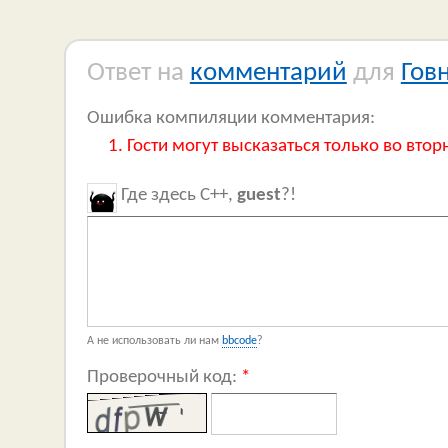
Ответ на
комментарий
для
Гов
Ошибка компиляции комментария:
Гости могут высказаться только во втор
Где здесь C++,
guest
?!
А не использовать ли нам
bbcode
?
Проверочный код:
*