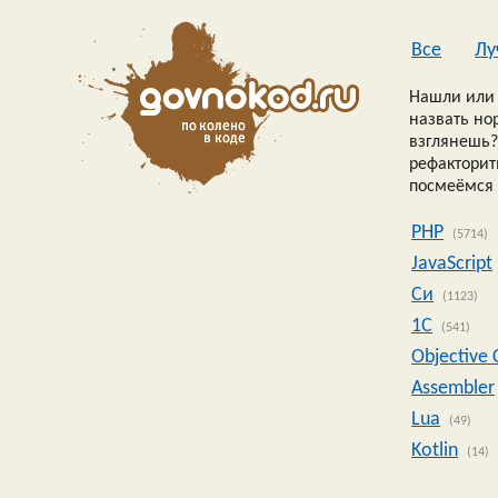
Все
Лу
Нашли или 
назвать но
взглянешь?
рефакторить
посмеёмся 
PHP
(5714)
JavaScript
Си
(1123)
1C
(541)
Objective 
Assembler
Lua
(49)
Kotlin
(14)