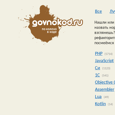
Все
Лу
Нашли или 
назвать но
взглянешь?
рефакторить
посмеёмся 
PHP
(5714)
JavaScript
Си
(1123)
1C
(541)
Objective 
Assembler
Lua
(49)
Kotlin
(14)