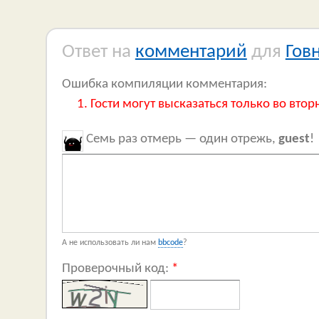
Ответ на
комментарий
для
Гов
Ошибка компиляции комментария:
Гости могут высказаться только во втор
Семь раз отмерь — один отрежь,
guest
!
А не использовать ли нам
bbcode
?
Проверочный код:
*