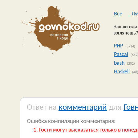
Все
Лу
Нашли или 
взглянешь?
PHP
(5714)
Pascal
(649
bash
(202)
Haskell
(48
Ответ на
комментарий
для
Гов
Ошибка компиляции комментария:
Гости могут высказаться только в понед