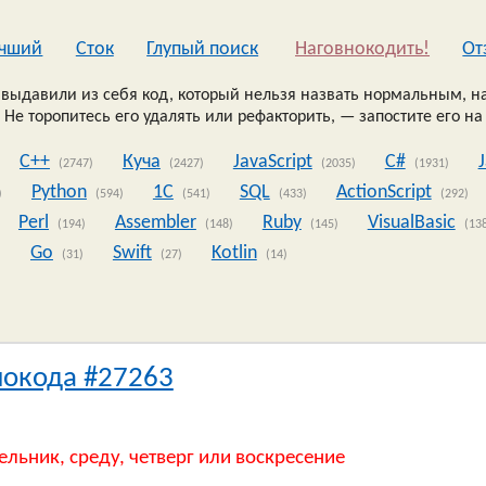
чший
Сток
Глупый поиск
Наговнокодить!
Oт
выдавили из себя код, который нельзя назвать нормальным, на
 Не торопитесь его удалять или рефакторить, — запостите его на
C++
Куча
JavaScript
C#
(2747)
(2427)
(2035)
(1931)
Python
1C
SQL
ActionScript
)
(594)
(541)
(433)
(292)
Perl
Assembler
Ruby
VisualBasic
(194)
(148)
(145)
(13
Go
Swift
Kotlin
)
(31)
(27)
(14)
нокода #27263
ельник, среду, четверг или воскресение