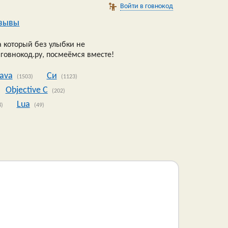
Войти в говнокод
зывы
 который без улыбки не
 говнокод.ру, посмеёмся вместе!
Java
Си
(1503)
(1123)
Objective C
(202)
Lua
8)
(49)