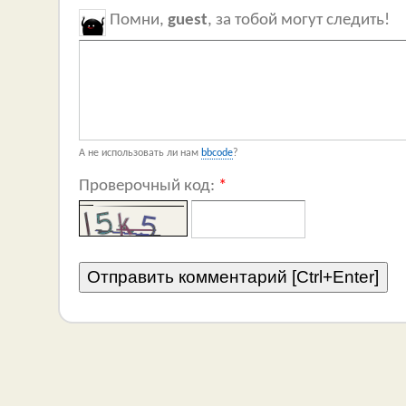
Помни,
guest
, за тобой могут следить!
А не использовать ли нам
bbcode
?
Проверочный код:
*