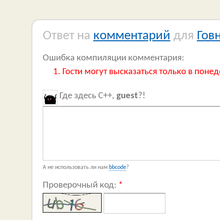
Ответ на
комментарий
для
Гов
Ошибка компиляции комментария:
Гости могут высказаться только в понед
Где здесь C++,
guest
?!
А не использовать ли нам
bbcode
?
Проверочный код:
*