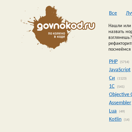
Все
Лу
Нашли или 
назвать но
взглянешь?
рефакторить
посмеёмся 
PHP
(5714)
JavaScript
Си
(1123)
1C
(541)
Objective 
Assembler
Lua
(49)
Kotlin
(14)