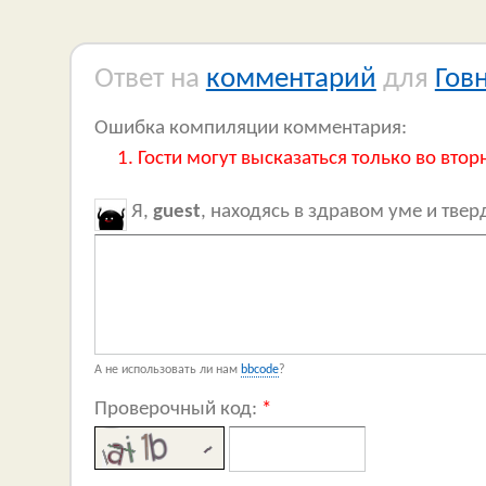
Ответ на
комментарий
для
Гов
Ошибка компиляции комментария:
Гости могут высказаться только во втор
Я,
guest
, находясь в здравом уме и тве
А не использовать ли нам
bbcode
?
Проверочный код:
*