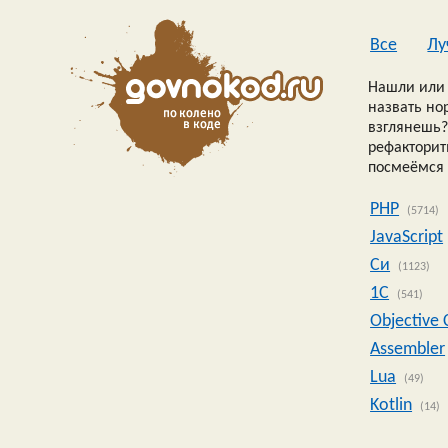
Все
Лу
Нашли или 
назвать но
взглянешь?
рефакторить
посмеёмся 
PHP
(5714)
JavaScript
Си
(1123)
1C
(541)
Objective 
Assembler
Lua
(49)
Kotlin
(14)