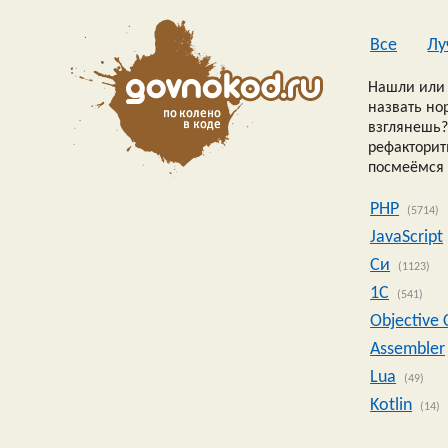
Все
Лу
Нашли или 
назвать но
взглянешь?
рефакторить
посмеёмся 
PHP
(5714)
JavaScript
Си
(1123)
1C
(541)
Objective 
Assembler
Lua
(49)
Kotlin
(14)