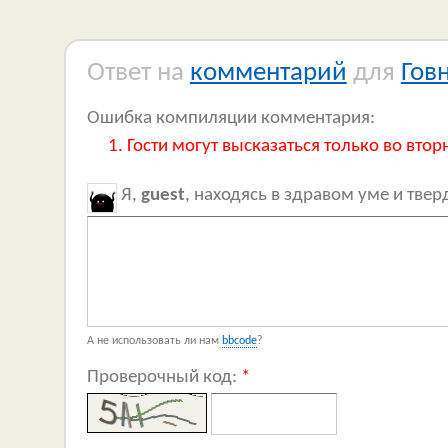
Ответ на
комментарий
для
Гов
Ошибка компиляции комментария:
Гости могут высказаться только во втор
Я,
guest
, находясь в здравом уме и тве
А не использовать ли нам
bbcode
?
Проверочный код:
*