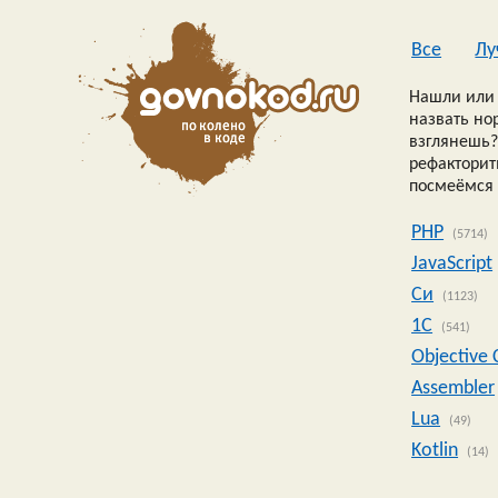
Все
Лу
Нашли или 
назвать но
взглянешь?
рефакторить
посмеёмся 
PHP
(5714)
JavaScript
Си
(1123)
1C
(541)
Objective 
Assembler
Lua
(49)
Kotlin
(14)