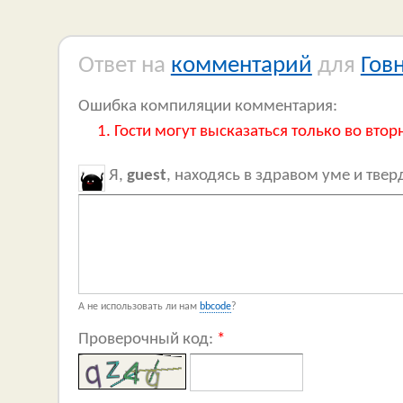
Ответ на
комментарий
для
Гов
Ошибка компиляции комментария:
Гости могут высказаться только во втор
Я,
guest
, находясь в здравом уме и тве
А не использовать ли нам
bbcode
?
Проверочный код:
*