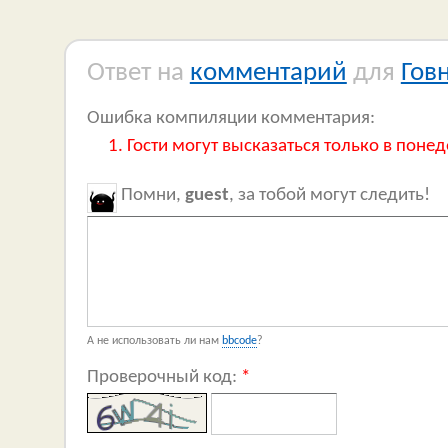
Ответ на
комментарий
для
Гов
Ошибка компиляции комментария:
Гости могут высказаться только в понед
Помни,
guest
, за тобой могут следить!
А не использовать ли нам
bbcode
?
Проверочный код:
*