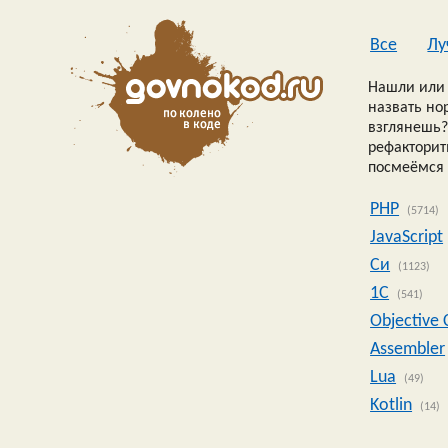
Все
Лу
Нашли или 
назвать но
взглянешь?
рефакторить
посмеёмся 
PHP
(5714)
JavaScript
Си
(1123)
1C
(541)
Objective 
Assembler
Lua
(49)
Kotlin
(14)