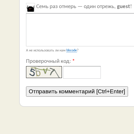
Семь раз отмерь — один отрежь,
guest
!
А не использовать ли нам
bbcode
?
Проверочный код:
*