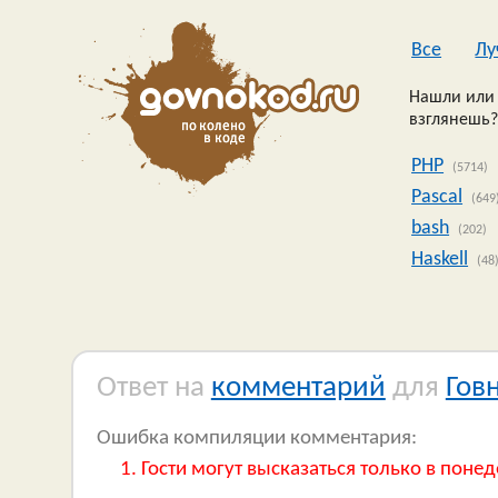
Все
Лу
Нашли или 
взглянешь?
PHP
(5714)
Pascal
(649
bash
(202)
Haskell
(48
Ответ на
комментарий
для
Гов
Ошибка компиляции комментария:
Гости могут высказаться только в понед