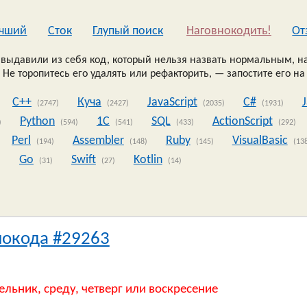
чший
Сток
Глупый поиск
Наговнокодить!
Oт
выдавили из себя код, который нельзя назвать нормальным, на
 Не торопитесь его удалять или рефакторить, — запостите его на
C++
Куча
JavaScript
C#
(2747)
(2427)
(2035)
(1931)
Python
1C
SQL
ActionScript
)
(594)
(541)
(433)
(292)
Perl
Assembler
Ruby
VisualBasic
(194)
(148)
(145)
(13
Go
Swift
Kotlin
)
(31)
(27)
(14)
нокода #29263
ельник, среду, четверг или воскресение