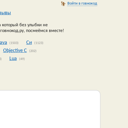
Войти в говнокод
зывы
 который без улыбки не
 говнокод.ру, посмеёмся вместе!
Java
Си
(1503)
(1123)
Objective C
(202)
Lua
8)
(49)