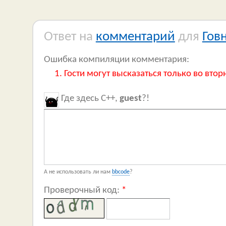
Ответ на
комментарий
для
Гов
Ошибка компиляции комментария:
Гости могут высказаться только во втор
Где здесь C++,
guest
?!
А не использовать ли нам
bbcode
?
Проверочный код:
*