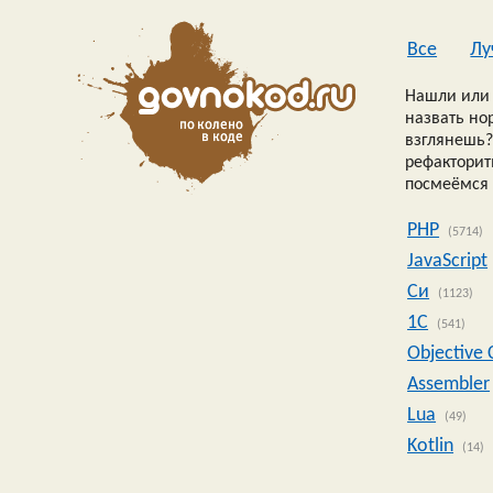
Все
Лу
Нашли или 
назвать но
взглянешь?
рефакторить
посмеёмся 
PHP
(5714)
JavaScript
Си
(1123)
1C
(541)
Objective 
Assembler
Lua
(49)
Kotlin
(14)