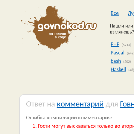
Все
Лу
Нашли или 
взглянешь?
PHP
(5714)
Pascal
(649
bash
(202)
Haskell
(48
Ответ на
комментарий
для
Гов
Ошибка компиляции комментария:
Гости могут высказаться только во втор