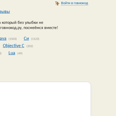
Войти в говнокод
зывы
 который без улыбки не
 говнокод.ру, посмеёмся вместе!
Java
Си
(1503)
(1123)
Objective C
(202)
Lua
8)
(49)