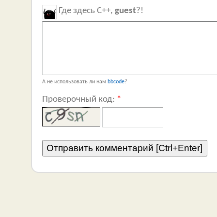
Где здесь C++,
guest
?!
А не использовать ли нам
bbcode
?
Проверочный код:
*