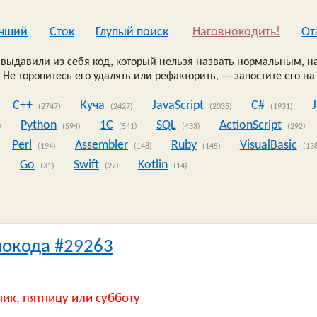
чший
Сток
Глупый поиск
Наговнокодить!
Oт
выдавили из себя код, который нельзя назвать нормальным, на
 Не торопитесь его удалять или рефакторить, — запостите его на
C++
Куча
JavaScript
C#
(2747)
(2427)
(2035)
(1931)
Python
1C
SQL
ActionScript
)
(594)
(541)
(433)
(292)
Perl
Assembler
Ruby
VisualBasic
(194)
(148)
(145)
(13
Go
Swift
Kotlin
)
(31)
(27)
(14)
нокода #29263
ник, пятницу или субботу