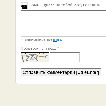
Помни,
guest
, за тобой могут следить!
А не использовать ли нам
bbcode
?
Проверочный код:
*