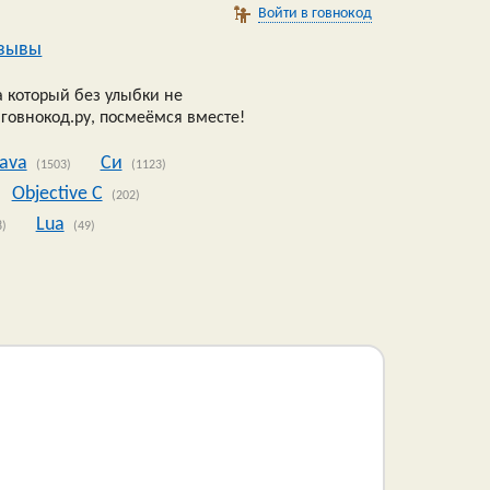
Войти в говнокод
зывы
 который без улыбки не
 говнокод.ру, посмеёмся вместе!
Java
Си
(1503)
(1123)
Objective C
(202)
Lua
8)
(49)