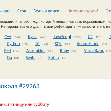
чший
Сток
Глупый поиск
Наговнокодить!
Oт
выдавили из себя код, который нельзя назвать нормальным, на
 Не торопитесь его удалять или рефакторить, — запостите его на
C++
Куча
JavaScript
C#
(2747)
(2427)
(2035)
(1931)
Python
1C
SQL
ActionScript
)
(594)
(541)
(433)
(292)
Perl
Assembler
Ruby
VisualBasic
(194)
(148)
(145)
(13
Go
Swift
Kotlin
)
(31)
(27)
(14)
нокода #29263
ник, пятницу или субботу