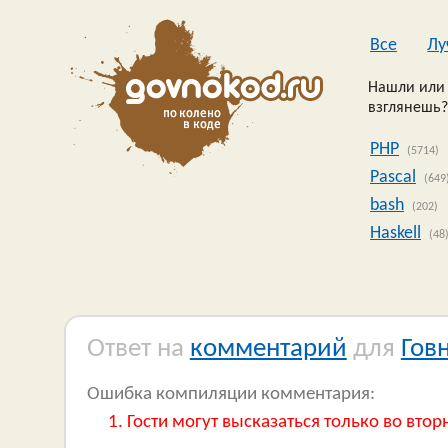
Все
Лу
Нашли или 
взглянешь?
PHP
(5714)
Pascal
(649
bash
(202)
Haskell
(48
Ответ на
комментарий
для
Гов
Ошибка компиляции комментария:
Гости могут высказаться только во втор