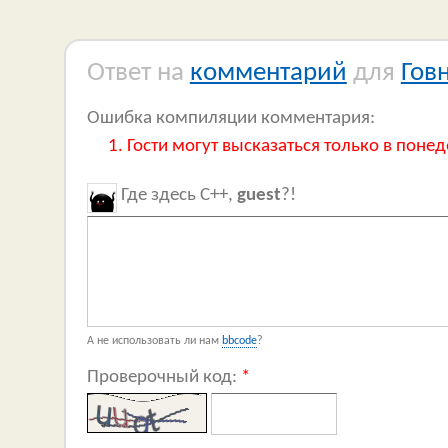
Ответ на
комментарий
для
Гов
Ошибка компиляции комментария:
Гости могут высказаться только в понед
Где здесь C++,
guest
?!
А не использовать ли нам
bbcode
?
Проверочный код:
*