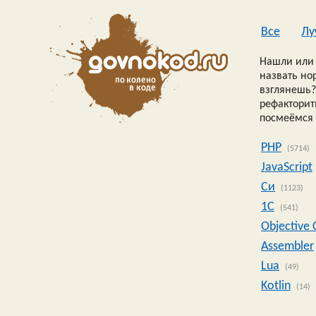
Все
Лу
Нашли или 
назвать но
взглянешь?
рефакторить
посмеёмся 
PHP
(5714)
JavaScript
Си
(1123)
1C
(541)
Objective 
Assembler
Lua
(49)
Kotlin
(14)