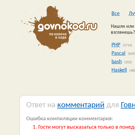
Все
Лу
Нашли или 
взглянешь?
PHP
(5714)
Pascal
(649
bash
(202)
Haskell
(48
Ответ на
комментарий
для
Гов
Ошибка компиляции комментария:
Гости могут высказаться только в понед