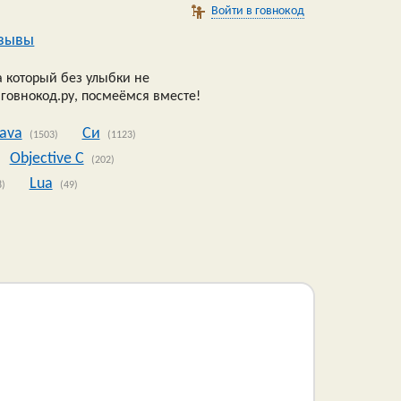
Войти в говнокод
зывы
 который без улыбки не
 говнокод.ру, посмеёмся вместе!
Java
Си
(1503)
(1123)
Objective C
(202)
Lua
8)
(49)