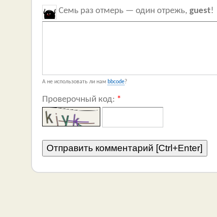
Семь раз отмерь — один отрежь,
guest
!
А не использовать ли нам
bbcode
?
Проверочный код:
*