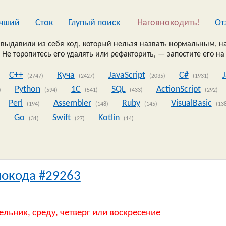
чший
Сток
Глупый поиск
Наговнокодить!
Oт
выдавили из себя код, который нельзя назвать нормальным, на
 Не торопитесь его удалять или рефакторить, — запостите его на
C++
Куча
JavaScript
C#
(2747)
(2427)
(2035)
(1931)
Python
1C
SQL
ActionScript
)
(594)
(541)
(433)
(292)
Perl
Assembler
Ruby
VisualBasic
(194)
(148)
(145)
(13
Go
Swift
Kotlin
)
(31)
(27)
(14)
нокода #29263
ельник, среду, четверг или воскресение