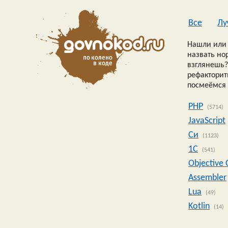
Все
Лу
Нашли или 
назвать но
взглянешь?
рефакторить
посмеёмся 
PHP
(5714)
JavaScript
Си
(1123)
1C
(541)
Objective 
Assembler
Lua
(49)
Kotlin
(14)