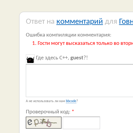
Ответ на
комментарий
для
Гов
Ошибка компиляции комментария:
Гости могут высказаться только во втор
Где здесь C++,
guest
?!
А не использовать ли нам
bbcode
?
Проверочный код:
*