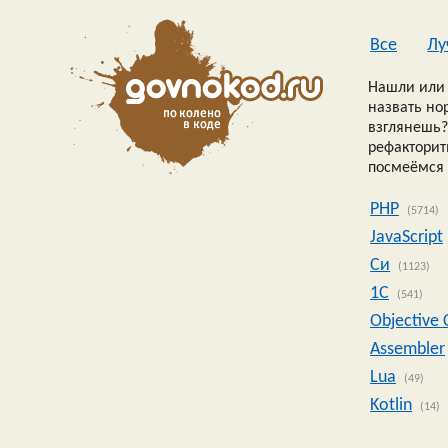
Все
Лу
Нашли или 
назвать но
взглянешь?
рефакторить
посмеёмся 
PHP
(5714)
JavaScript
Си
(1123)
1C
(541)
Objective 
Assembler
Lua
(49)
Kotlin
(14)