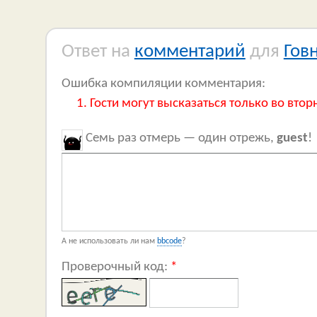
Ответ на
комментарий
для
Гов
Ошибка компиляции комментария:
Гости могут высказаться только во втор
Семь раз отмерь — один отрежь,
guest
!
А не использовать ли нам
bbcode
?
Проверочный код:
*