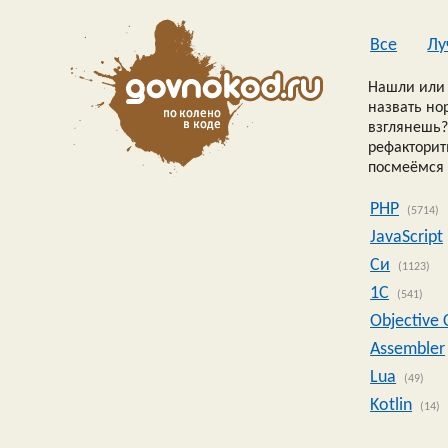
Все
Лу
Нашли или 
назвать но
взглянешь?
рефакторить
посмеёмся 
PHP
(5714)
JavaScript
Си
(1123)
1C
(541)
Objective 
Assembler
Lua
(49)
Kotlin
(14)