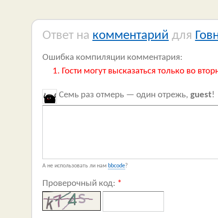
Ответ на
комментарий
для
Гов
Ошибка компиляции комментария:
Гости могут высказаться только во втор
Семь раз отмерь — один отрежь,
guest
!
А не использовать ли нам
bbcode
?
Проверочный код:
*