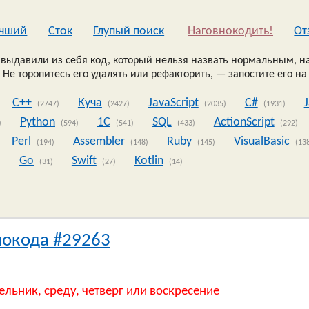
чший
Сток
Глупый поиск
Наговнокодить!
Oт
выдавили из себя код, который нельзя назвать нормальным, на
 Не торопитесь его удалять или рефакторить, — запостите его на
C++
Куча
JavaScript
C#
(2747)
(2427)
(2035)
(1931)
Python
1C
SQL
ActionScript
)
(594)
(541)
(433)
(292)
Perl
Assembler
Ruby
VisualBasic
(194)
(148)
(145)
(13
Go
Swift
Kotlin
)
(31)
(27)
(14)
нокода #29263
ельник, среду, четверг или воскресение