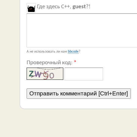
Где здесь C++,
guest
?!
А не использовать ли нам
bbcode
?
Проверочный код:
*