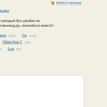
Войти в говнокод
зывы
 который без улыбки не
 говнокод.ру, посмеёмся вместе!
Java
Си
(1503)
(1123)
Objective C
(202)
Lua
8)
(49)