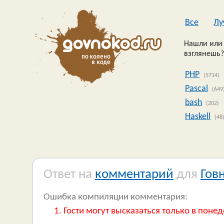
Все
Лу
Нашли или 
взглянешь?
PHP
(5714)
Pascal
(649
bash
(202)
Haskell
(48
Ответ на
комментарий
для
Гов
Ошибка компиляции комментария:
Гости могут высказаться только в понед