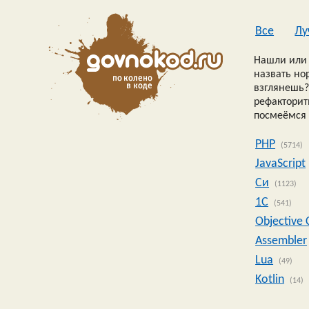
Все
Лу
Нашли или 
назвать но
взглянешь?
рефакторить
посмеёмся 
PHP
(5714)
JavaScript
Си
(1123)
1C
(541)
Objective 
Assembler
Lua
(49)
Kotlin
(14)