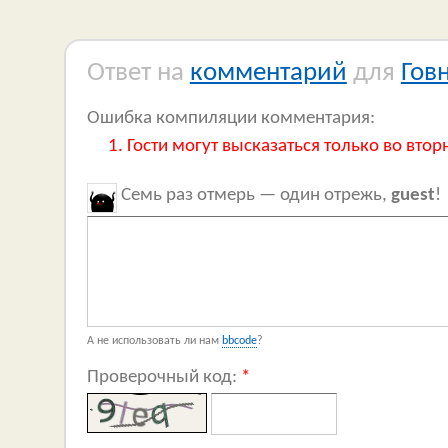
Ответ на
комментарий
для
Гов
Ошибка компиляции комментария:
Гости могут высказаться только во втор
Семь раз отмерь — один отрежь,
guest
!
А не использовать ли нам
bbcode
?
Проверочный код:
*