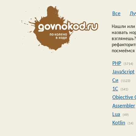
Все
Лу
Нашли или 
назвать но
взглянешь?
рефакторить
посмеёмся 
PHP
(5714)
JavaScript
Си
(1123)
1C
(541)
Objective 
Assembler
Lua
(49)
Kotlin
(14)