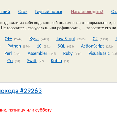
чший
Сток
Глупый поиск
Наговнокодить!
Oт
выдавили из себя код, который нельзя назвать нормальным, на
 Не торопитесь его удалять или рефакторить, — запостите его на
C++
Куча
JavaScript
C#
(2747)
(2427)
(2035)
(1931)
Python
1C
SQL
ActionScript
)
(594)
(541)
(433)
(292)
Perl
Assembler
Ruby
VisualBasic
(194)
(148)
(145)
(13
Go
Swift
Kotlin
)
(31)
(27)
(14)
нокода #29263
ник, пятницу или субботу