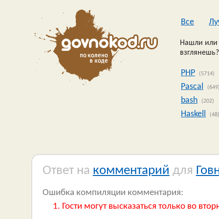
Все
Лу
Нашли или 
взглянешь?
PHP
(5714)
Pascal
(649
bash
(202)
Haskell
(48
Ответ на
комментарий
для
Гов
Ошибка компиляции комментария:
Гости могут высказаться только во втор