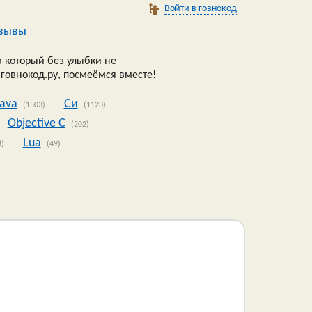
Войти в говнокод
зывы
 который без улыбки не
 говнокод.ру, посмеёмся вместе!
Java
Си
(1503)
(1123)
Objective C
(202)
Lua
8)
(49)