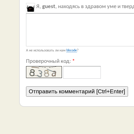
Я,
guest
, находясь в здравом уме и тве
А не использовать ли нам
bbcode
?
Проверочный код:
*